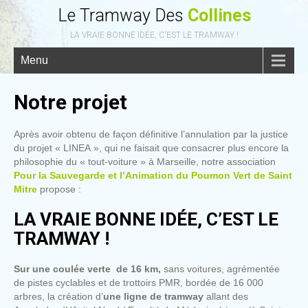
Le Tramway Des
Collines
LA VRAIE BONNE IDÉE, C'EST LE TRAMWAY !
Menu
Notre projet
Après avoir obtenu de façon définitive l’annulation par la justice
du projet « LINEA », qui ne faisait que consacrer plus encore la
philosophie du « tout-voiture » à Marseille, notre association
Pour la Sauvegarde et l’Animation du Poumon Vert de Saint
Mitre
propose :
LA VRAIE BONNE IDÉE, C’EST LE
TRAMWAY !
Sur une coulée verte de 16 km,
sans voitures, agrémentée
de pistes cyclables et de trottoirs PMR, bordée de 16 000
arbres, la création d’
une ligne de tramway
allant des