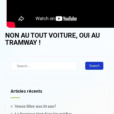
NON AU TOUT VOITURE, OUI AU
TRAMWAY !
S
e
a
r
c
h
Articles récents
Venez fêter nos 10 ans !
Le Poumon Vert dans les médias