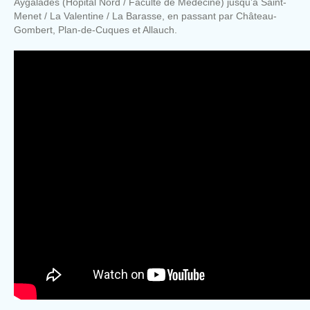
Aygalades (Hôpital Nord / Faculté de Médecine) jusqu’à Saint-
Menet / La Valentine / La Barasse, en passant par Château-
Gombert, Plan-de-Cuques et Allauch.