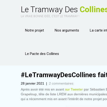
Le Tramway Des
Colline
LA VRAIE BONNE IDÉE, C'EST LE TRAMWAY !
Notre projet
Nos arguments
La carte in
Le Pacte des Collines
#LeTramwayDesCollines fait 
28 janvier 2021
|
2 commentaires
Après avoir été mis en avant
sur Tweeter
par Sébastien Ba
Grapeloup, tête de liste LREM aux dernières municipale
qui a récemment mis en avant l’intérêt de notre projet pou