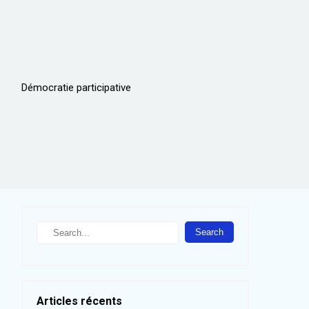
Démocratie participative
S
e
a
r
c
h
Articles récents