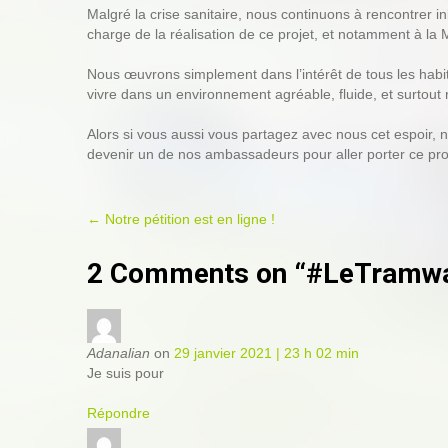
Malgré la crise sanitaire, nous continuons à rencontrer i
charge de la réalisation de ce projet, et notamment à la
Nous œuvrons simplement dans l’intérêt de tous les habit
vivre dans un environnement agréable, fluide, et surtout
Alors si vous aussi vous partagez avec nous cet espoir, 
devenir un de nos ambassadeurs pour aller porter ce proje
P
←
Notre pétition est en ligne !
o
2 Comments on “#LeTramwayD
s
t
n
a
Adanalian
on
29 janvier 2021 | 23 h 02 min
v
Je suis pour
i
Répondre
g
a