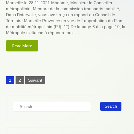
Marseille le 28 11 2021 Madame, Monsieur le Conseiller
métropolitain, Membre de la commission transports mobilité,
Dans l’intervalle, vous avez reçu un rapport au Conseil de
Territoire Marseille Provence en vue de l’ approbation du Plan
de mobilité métropolitain (PJ). 1°) De la page 6 à la page 10, la
Métropole s’attache à répondre aux
Read More
N
1
2
Suivant
a
v
i
S
g
e
a
a
r
t
c