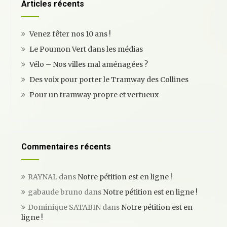
h
i
Articles récents
o
n
Venez fêter nos 10 ans !
d
Le Poumon Vert dans les médias
e
Vélo – Nos villes mal aménagées ?
s
Des voix pour porter le Tramway des Collines
a
Pour un tramway propre et vertueux
r
t
i
Commentaires récents
c
l
RAYNAL
dans
Notre pétition est en ligne !
e
gabaude bruno
dans
Notre pétition est en ligne !
s
Dominique SATABIN
dans
Notre pétition est en
ligne !