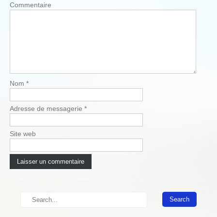
v
Commentaire
i
g
a
t
i
o
Nom
*
n
Adresse de messagerie
*
Site web
S
e
a