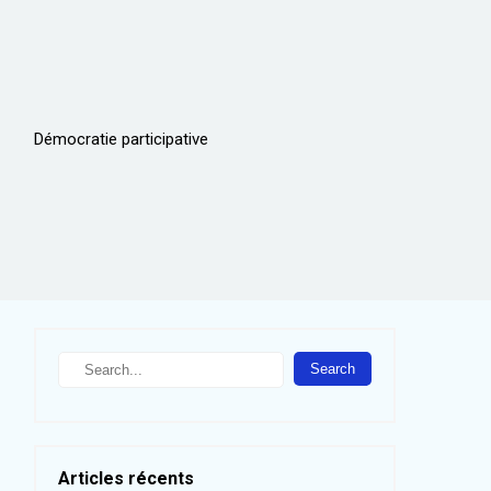
Démocratie participative
S
e
a
r
c
h
Articles récents