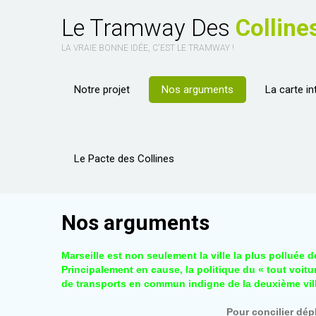
Le Tramway Des
Colline
LA VRAIE BONNE IDÉE, C'EST LE TRAMWAY !
Notre projet
Nos arguments
La carte in
Le Pacte des Collines
Nos arguments
Marseille est non seulement la ville la plus polluée d
Principalement en cause, la politique du « tout voitu
de transports en commun indigne de la deuxième vil
Pour concilier dé