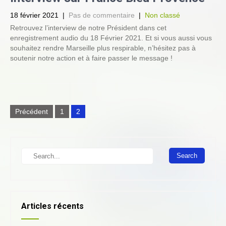
18 février 2021
|
Pas de commentaire
|
Non classé
Retrouvez l’interview de notre Président dans cet
enregistrement audio du 18 Février 2021. Et si vous aussi vous
souhaitez rendre Marseille plus respirable, n’hésitez pas à
soutenir notre action et à faire passer le message !
N
Précédent
1
2
a
v
i
S
g
e
a
a
r
t
c
h
i
Articles récents
o