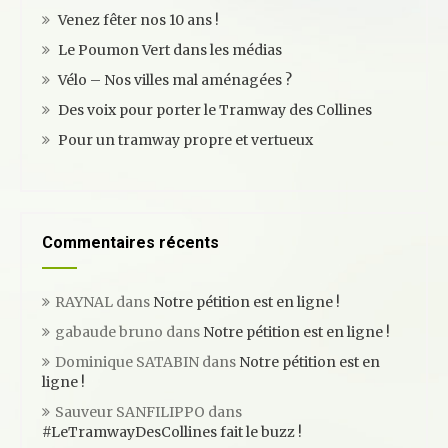
n
Venez fêter nos 10 ans !
d
Le Poumon Vert dans les médias
e
Vélo – Nos villes mal aménagées ?
s
Des voix pour porter le Tramway des Collines
a
Pour un tramway propre et vertueux
r
t
i
Commentaires récents
c
l
RAYNAL
dans
Notre pétition est en ligne !
e
gabaude bruno
dans
Notre pétition est en ligne !
s
Dominique SATABIN
dans
Notre pétition est en
ligne !
Sauveur SANFILIPPO
dans
#LeTramwayDesCollines fait le buzz !